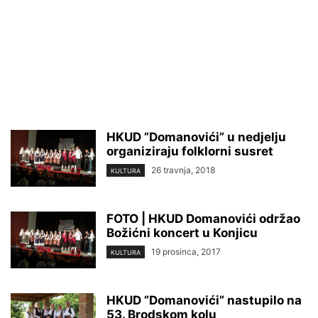
HKUD ”Domanovići” u nedjelju
organiziraju folklorni susret
26 travnja, 2018
KULTURA
FOTO | HKUD Domanovići održao
Božićni koncert u Konjicu
19 prosinca, 2017
KULTURA
HKUD ”Domanovići” nastupilo na
53. Brodskom kolu