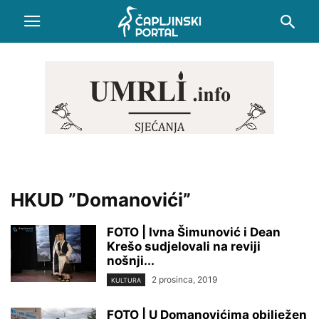
HKUD ”Domanovići”
FOTO | Ivna Šimunović i Dean
Krešo sudjelovali na reviji
nošnji...
2 prosinca, 2019
KULTURA
FOTO | U Domanovićima obilježen