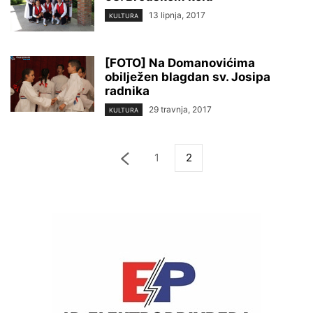
13 lipnja, 2017
KULTURA
[FOTO] Na Domanovićima
obilježen blagdan sv. Josipa
radnika
29 travnja, 2017
KULTURA
1
2