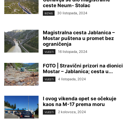
ceste Neum- Stolac
30 listopada, 2024
BIZNIS
Magistralna cesta Jablanica –
Mostar puštena u promet bez
ograničenja
16 listopada, 2024
VIJESTI
FOTO | Stravični prizori na dionici
Mostar – Jablanica; cesta u...
4 listopada, 2024
VIJESTI
I ovog vikenda opet se očekuje
kaos na M-17 prema moru
2 kolovoza, 2024
VIJESTI