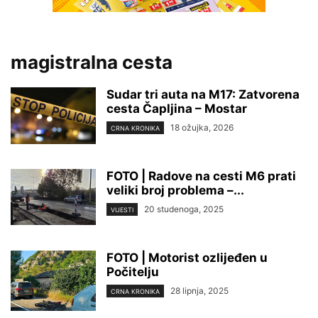
magistralna cesta
Sudar tri auta na M17: Zatvorena
cesta Čapljina – Mostar
18 ožujka, 2026
CRNA KRONIKA
FOTO | Radove na cesti M6 prati
veliki broj problema –...
20 studenoga, 2025
VIJESTI
FOTO | Motorist ozlijeđen u
Počitelju
28 lipnja, 2025
CRNA KRONIKA