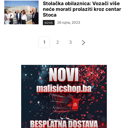
Stolačka obilaznica: Vozači više
neće morati prolaziti kroz centar
Stoca
26 rujna, 2023
BIZNIS
1
2
3