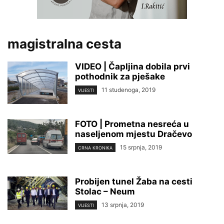
magistralna cesta
VIDEO | Čapljina dobila prvi
pothodnik za pješake
11 studenoga, 2019
VIJESTI
FOTO | Prometna nesreća u
naseljenom mjestu Dračevo
15 srpnja, 2019
CRNA KRONIKA
Probijen tunel Žaba na cesti
Stolac – Neum
13 srpnja, 2019
VIJESTI