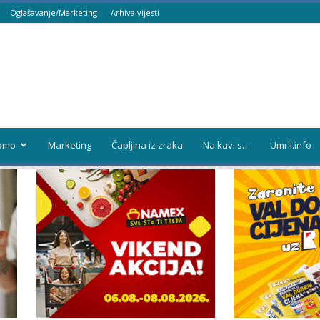
Oglašavanje/Marketing
Arhiva vijesti
omo
Marketing
Čapljina iz zraka
Na kavi s…
Umrli.info