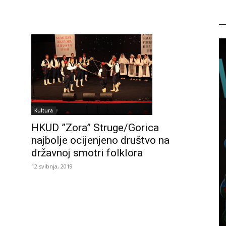
P
Kultura
HKUD ”Zora” Struge/Gorica
najbolje ocijenjeno društvo na
državnoj smotri folklora
12 svibnja, 2019