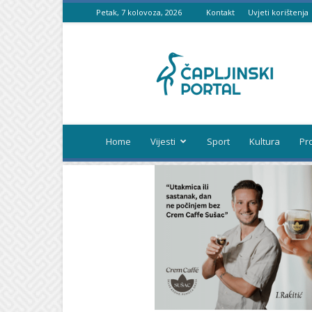
Petak, 7 kolovoza, 2026
Kontakt
Uvjeti korištenja
Čapljinski
portal
Home
Vijesti
Sport
Kultura
Pr