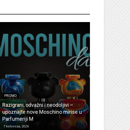
ROMO
PROMO
PROMO
Ljetni popusti
Razigrani, odvažni i neodoljivi –
Radovanović: O
upoznajte nove Moschino mirise u
medicinske ur
Parfumeriji M
kozmetiku
7 kolovoza, 2026
6 kolovoza, 2026