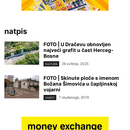
natpis
FOTO | U Dračevu obnovljen
najveći grafit u čast Herceg-
Bosne
26 svibnja, 2025
KULTURA
FOTO | Skinute ploče s imenom
Božana Šimovića u čapljinskoj
vojarni
7 studenoga, 2019
VIJESTI