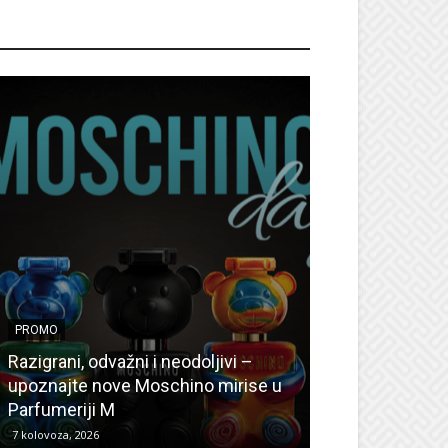
ROMO
PROMO
PROMO
Ljetni popusti
Razigrani, odvažni i neodoljivi –
Radovanović: O
upoznajte nove Moschino mirise u
medicinske ur
Parfumeriji M
kozmetiku
7 kolovoza, 2026
6 kolovoza, 2026