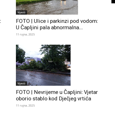
Vijesti
:
FOTO | Ulice i parkinzi pod vodom:
U Čapljini pala abnormalna...
11 rujna, 2025
Vijesti
FOTO | Nevrijeme u Čapljini: Vjetar
oborio stablo kod Dječjeg vrtića
11 rujna, 2025