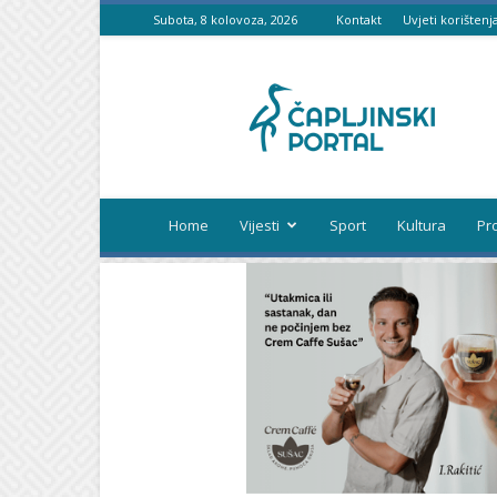
Subota, 8 kolovoza, 2026
Kontakt
Uvjeti korištenj
Čapljinski
portal
Home
Vijesti
Sport
Kultura
Pr