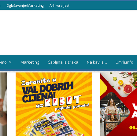
a
Oglašavanje/Marketing
Arhiva vijesti
omo
Marketing
Čapljina iz zraka
Na kavi s…
Umrli.info