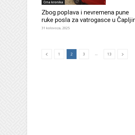
Crna kronika
Zbog poplava i nevremena pune
ruke posla za vatrogasce u Čaplji
31 kolovoza, 2025
...
1
2
3
13