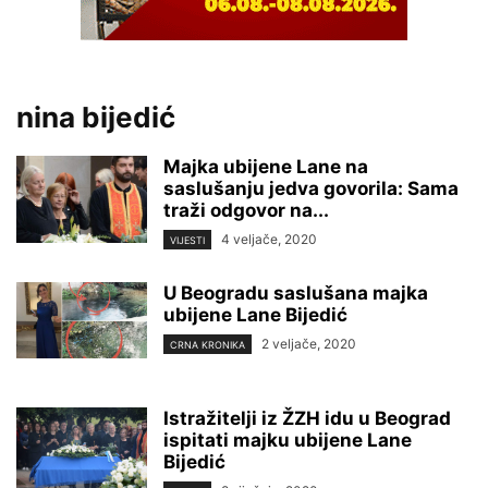
nina bijedić
Majka ubijene Lane na
saslušanju jedva govorila: Sama
traži odgovor na...
4 veljače, 2020
VIJESTI
U Beogradu saslušana majka
ubijene Lane Bijedić
2 veljače, 2020
CRNA KRONIKA
Istražitelji iz ŽZH idu u Beograd
ispitati majku ubijene Lane
Bijedić