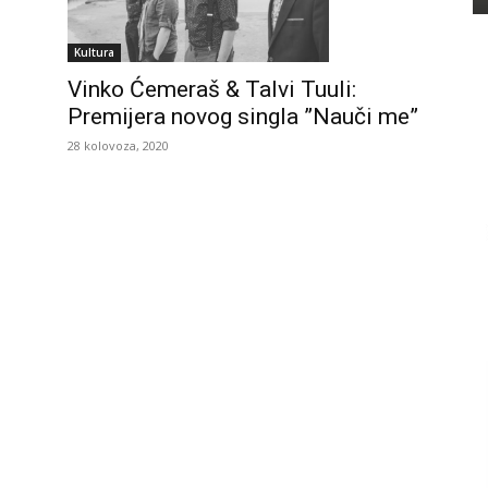
Kultura
Vinko Ćemeraš & Talvi Tuuli:
Premijera novog singla ”Nauči me”
28 kolovoza, 2020