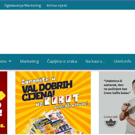
Oglašavanje/Marketing
Arhiva vijesti
omo
Marketing
Čapljina iz zraka
Na kavi s…
Umrli.info