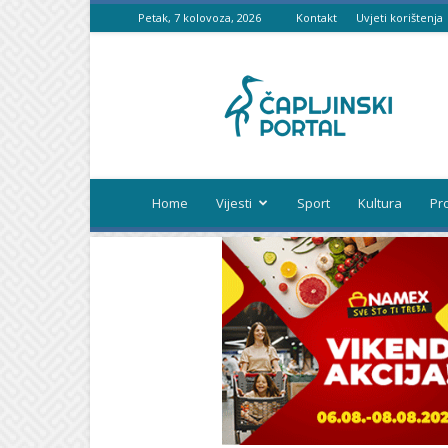
Petak, 7 kolovoza, 2026
Kontakt
Uvjeti korištenja
Čapljinski
portal
Home
Vijesti
Sport
Kultura
Pr