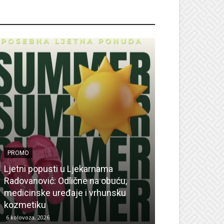
ROMO
PROMO
Ljetni popusti u Ljekarnama
PROMO
Radovanović: Odlične na obuću,
medicinske uređaje i vrhunsku
Ne propustite 
kozmetiku
sedmicu za su
6 kolovoza, 2026
6 kolovoza, 2026