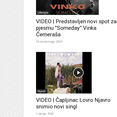
Lifestyle
VIDEO | Predstavljen novi spot za
pjesmu ”Someday” Vinka
Ćemeraša
14 studenoga, 2024
Vijesti
VIDEO | Čapljinac Lovro Njavro
snimio novi singl
1 lipnja, 2020