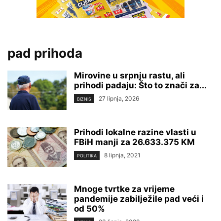
pad prihoda
Mirovine u srpnju rastu, ali
prihodi padaju: Što to znači za...
27 lipnja, 2026
BIZNIS
Prihodi lokalne razine vlasti u
FBiH manji za 26.633.375 KM
8 lipnja, 2021
POLITIKA
Mnoge tvrtke za vrijeme
pandemije zabilježile pad veći i
od 50%