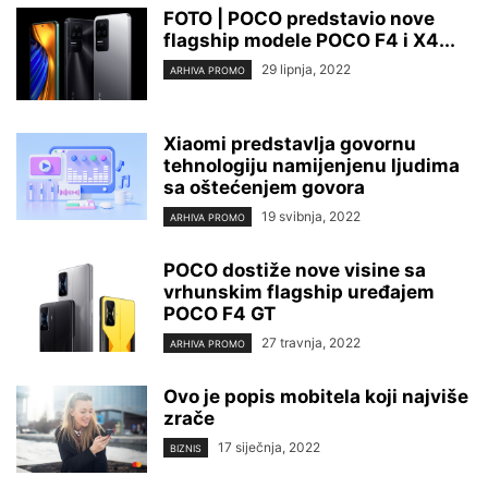
FOTO | POCO predstavio nove
flagship modele POCO F4 i X4...
29 lipnja, 2022
ARHIVA PROMO
Xiaomi predstavlja govornu
tehnologiju namijenjenu ljudima
sa oštećenjem govora
19 svibnja, 2022
ARHIVA PROMO
POCO dostiže nove visine sa
vrhunskim flagship uređajem
POCO F4 GT
27 travnja, 2022
ARHIVA PROMO
Ovo je popis mobitela koji najviše
zrače
17 siječnja, 2022
BIZNIS