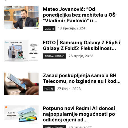
Mateo Jovanović: ”Od
ponedjeljka bez mobitela u OŠ
”Vladimir Pavlović” u...
18 siječnja, 2024
VIJESTI
FOTO | Samsung Galaxy Z Flip5 i
Galaxy Z Fold5: Fleksibilnost...
26 srpnja, 2023
ARHIVA PROMO
Zasad poskupljenja samo u BH
Telecomu, no izgledna su i kod...
27 lipnja, 2023
BIZNIS
Potpuno novi Redmi A1 donosi
najpopularnije mogućnosti po
odličnoj cijeni od...
20 rujna, 2022
ARHIVA PROMO