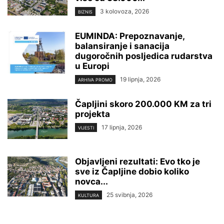
3 kolovoza, 2026
BIZNIS
EUMINDA: Prepoznavanje,
balansiranje i sanacija
dugoročnih posljedica rudarstva
u Europi
19 lipnja, 2026
ARHIVA PROMO
Čapljini skoro 200.000 KM za tri
projekta
17 lipnja, 2026
VIJESTI
Objavljeni rezultati: Evo tko je
sve iz Čapljine dobio koliko
novca...
25 svibnja, 2026
KULTURA