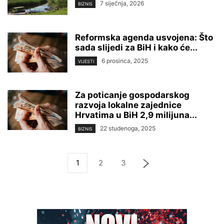
7 siječnja, 2026
BIZNIS
Reformska agenda usvojena: Što
sada slijedi za BiH i kako će...
6 prosinca, 2025
VIJESTI
Za poticanje gospodarskog
razvoja lokalne zajednice
Hrvatima u BiH 2,9 milijuna...
22 studenoga, 2025
BIZNIS
1
2
3