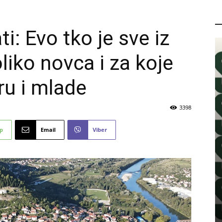
P
ti: Evo tko je sve iz
liko novca i za koje
ru i mlade
3398
p
Email
Viber