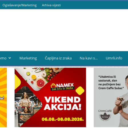
Oglašavanje/Marketing
Arhiva vijesti
omo
Marketing
Čapljina iz zraka
Na kavi s…
Umrli.info