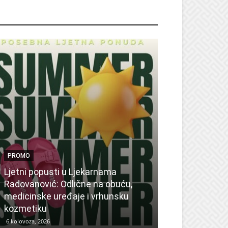
ROMO
PROMO
Ljetni popusti u Ljekarnama
PROMO
Radovanović: Odlične na obuću,
medicinske uređaje i vrhunsku
Ne propustite 
kozmetiku
sedmicu za su
6 kolovoza, 2026
6 kolovoza, 2026