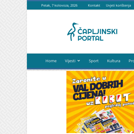
Petak, 7 kolovoza, 2026
Kontakt
Uvjeti korištenja
Čapljinski
portal
Home
Vijesti
Sport
Kultura
Pr