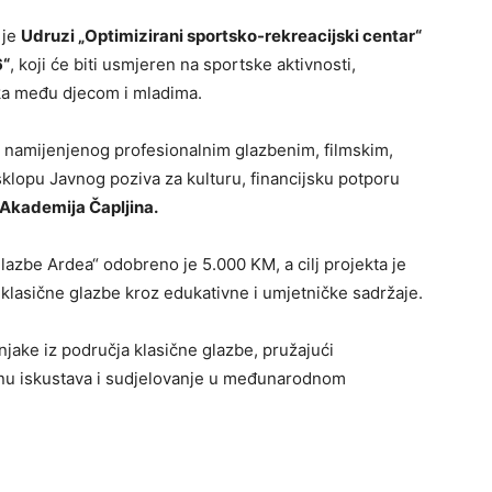
 je
Udruzi „Optimizirani sportsko-rekreacijski centar“
6“
, koji će biti usmjeren na sportske aktivnosti,
ika među djecom i mladima.
namijenjenog profesionalnim glazbenim, filmskim,
klopu Javnog poziva za kulturu, financijsku potporu
 Akademija Čapljina.
azbe Ardea“ odobreno je 5.000 KM, a cilj projekta je
klasične glazbe kroz edukativne i umjetničke sadržaje.
njake iz područja klasične glazbe, pružajući
enu iskustava i sudjelovanje u međunarodnom