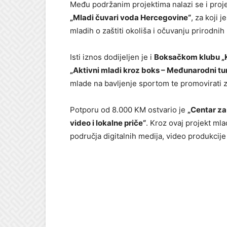
Među podržanim projektima nalazi se i proj
„Mladi čuvari voda Hercegovine“
, za koji 
mladih o zaštiti okoliša i očuvanju prirodni
Isti iznos dodijeljen je i
Boksačkom klubu „Kr
„Aktivni mladi kroz boks – Međunarodni turn
mlade na bavljenje sportom te promovirati zd
Potporu od 8.000 KM ostvario je
„Centar za
video i lokalne priče“
. Kroz ovaj projekt ml
područja digitalnih medija, video produkcije 