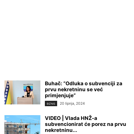
Buhač: ”Odluka o subvenciji za
prvu nekretninu se već
primjenjuje”
20 lipnja, 2024
BIZNIS
VIDEO | Vlada HNŽ-a
subvencionirat će porez na prvu
nekretninu...