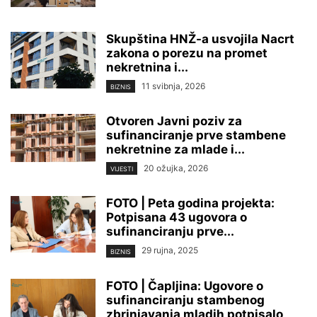
Skupština HNŽ-a usvojila Nacrt
zakona o porezu na promet
nekretnina i...
11 svibnja, 2026
BIZNIS
Otvoren Javni poziv za
sufinanciranje prve stambene
nekretnine za mlade i...
20 ožujka, 2026
VIJESTI
FOTO | Peta godina projekta:
Potpisana 43 ugovora o
sufinanciranju prve...
29 rujna, 2025
BIZNIS
FOTO | Čapljina: Ugovore o
sufinanciranju stambenog
zbrinjavanja mladih potpisalo