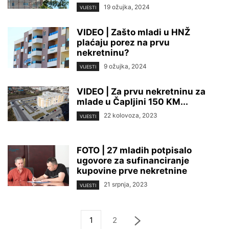
19 ožujka, 2024
VIJESTI
VIDEO | Zašto mladi u HNŽ
plaćaju porez na prvu
nekretninu?
9 ožujka, 2024
VIJESTI
VIDEO | Za prvu nekretninu za
mlade u Čapljini 150 KM...
22 kolovoza, 2023
VIJESTI
FOTO | 27 mladih potpisalo
ugovore za sufinanciranje
kupovine prve nekretnine
21 srpnja, 2023
VIJESTI
1
2