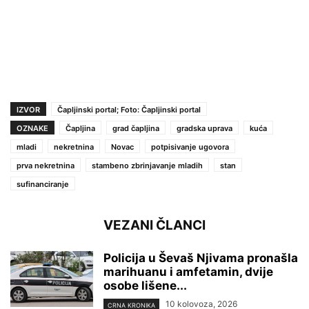
IZVOR
Čapljinski portal; Foto: Čapljinski portal
OZNAKE
Čapljina
grad čapljina
gradska uprava
kuća
mladi
nekretnina
Novac
potpisivanje ugovora
prva nekretnina
stambeno zbrinjavanje mladih
stan
sufinanciranje
VEZANI ČLANCI
Policija u Ševaš Njivama pronašla
marihuanu i amfetamin, dvije
osobe lišene...
10 kolovoza, 2026
CRNA KRONIKA