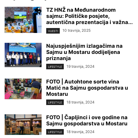
TZ HNŽ na Međunarodnom
sajmu: Političke posjete,
autentična prezentacija i važna...
10 travnja, 2025
VIJESTI
Najuspješnijim izlagačima na
Sajmu u Mostaru dodijeljena
priznanja
19 travnja, 2024
LIFESTYLE
FOTO | Autohtone sorte vina
Matić na Sajmu gospodarstva u
Mostaru
18 travnja, 2024
LIFESTYLE
FOTO | Čapljinci i ove godine na
Sajmu gospodarstva u Mostaru
18 travnja, 2024
LIFESTYLE