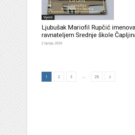
Vijesti
Ljubušak Mariofil Rupčić imenov
ravnateljem Srednje škole Čapljin
2 lipnja, 2026
...
1
2
3
28