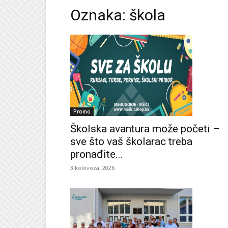
Oznaka: škola
Promo
Školska avantura može početi –
sve što vaš školarac treba
pronađite...
3 kolovoza, 2026