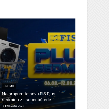
ROMO
PROMO
PROMO
Ne propustite novu FIS Plus
Sretna Osmica
sedmicu za super uštede
Međugorje – s
6 kolovoza, 2026
6 kolovoza, 2026