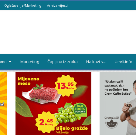
Oglašavanje/Marketing
Arhiva vijesti
omo
Marketing
Čapljina iz zraka
Na kavi s…
Umrli.info