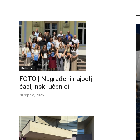
P
Kultura
FOTO | Nagrađeni najbolji
čapljinski učenici
30 srpnja, 2026
PROMO
Ljetni popusti u Ljekarnama
Radovanović: Odlične na obuću,
medicinske uređaje i vrhunsku
kozmetiku
6 kolovoza, 2026