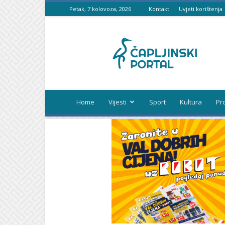
Petak, 7 kolovoza, 2026
Kontakt
Uvjeti korištenja
Čapljinski
portal
Home
Vijesti
Sport
Kultura
Pr