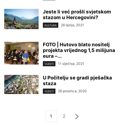
Jeste li već prošli svjetskom
stazom u Hercegovini?
26 lipnja, 2021
KULTURA
FOTO | Hutovo blato nositelj
projekta vrijednog 1,5 milijuna
eura –...
11 siječnja, 2021
VIJESTI
U Počitelju se gradi pješačka
staza
26 prosinca, 2020
VIJESTI
1
2