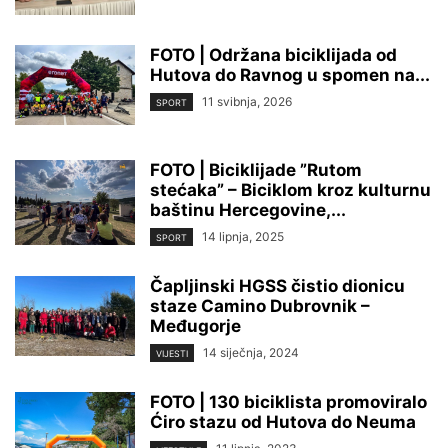
FOTO | Održana biciklijada od
Hutova do Ravnog u spomen na...
11 svibnja, 2026
SPORT
FOTO | Biciklijade ”Rutom
stećaka” – Biciklom kroz kulturnu
baštinu Hercegovine,...
14 lipnja, 2025
SPORT
Čapljinski HGSS čistio dionicu
staze Camino Dubrovnik –
Međugorje
14 siječnja, 2024
VIJESTI
FOTO | 130 biciklista promoviralo
Ćiro stazu od Hutova do Neuma