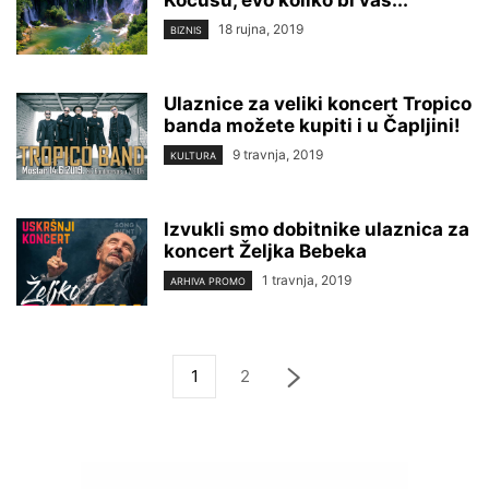
18 rujna, 2019
BIZNIS
Ulaznice za veliki koncert Tropico
banda možete kupiti i u Čapljini!
9 travnja, 2019
KULTURA
Izvukli smo dobitnike ulaznica za
koncert Željka Bebeka
1 travnja, 2019
ARHIVA PROMO
1
2