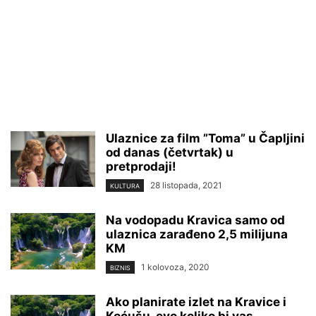
Ulaznice za film ”Toma” u Čapljini
od danas (četvrtak) u
pretprodaji!
28 listopada, 2021
KULTURA
Na vodopadu Kravica samo od
ulaznica zarađeno 2,5 milijuna
KM
1 kolovoza, 2020
BIZNIS
Ako planirate izlet na Kravice i
Koćušu, evo koliko bi vas...