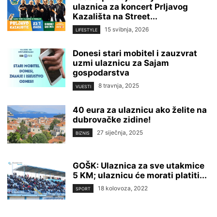
ulaznica za koncert Prljavog
Kazališta na Street...
15 svibnja, 2026
LIFESTYLE
Donesi stari mobitel i zauzvrat
uzmi ulaznicu za Sajam
gospodarstva
8 travnja, 2025
VIJESTI
40 eura za ulaznicu ako želite na
dubrovačke zidine!
27 siječnja, 2025
BIZNIS
GOŠK: Ulaznica za sve utakmice
5 KM; ulaznicu će morati platiti...
18 kolovoza, 2022
SPORT