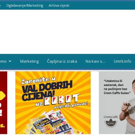
a
Oglašavanje/Marketing
Arhiva vijesti
omo
Marketing
Čapljina iz zraka
Na kavi s…
Umrli.info