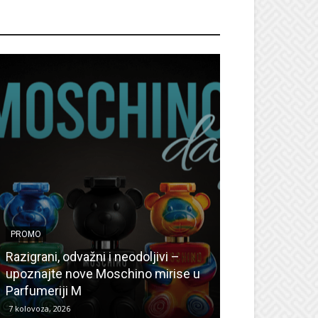
ROMO
PROMO
PROMO
Ljetni popusti
Razigrani, odvažni i neodoljivi –
Radovanović: O
upoznajte nove Moschino mirise u
medicinske ur
Parfumeriji M
kozmetiku
7 kolovoza, 2026
6 kolovoza, 2026