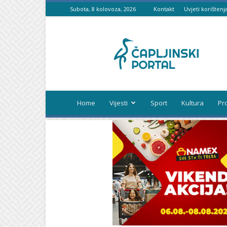
Subota, 8 kolovoza, 2026
Kontakt
Uvjeti korištenj
Čapljinski
portal
Home
Vijesti
Sport
Kultura
Pr