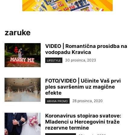
zaruke
VIDEO | Romantična prosidba na
vodopadu Kravica
30 prosinca, 2023
LIFESTYLE
FOTO/VIDEO | Učinite Vaš prvi
ples savršenim uz magične
efekte
28 prosinca, 2020
ARHIVA PROMO
Koronavirus stopirao svatove:
Mladenci u Hercegovini traže
rezervne termine