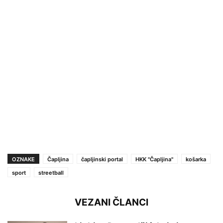
OZNAKE
Čapljina
čapljinski portal
HKK ''Čapljina''
košarka
sport
streetball
VEZANI ČLANCI