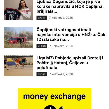
Ljubica Dugandžić, koja je prve
korake napravila u HOK Čapljina,
briljirala...
7 kolovoza, 2026
SPORT
Čapljinski vatrogasci imali
najviše intervencija u HNŽ-u: Čak
12 izlazaka na...
7 kolovoza, 2026
VIJESTI
Liga MZ: Pobjede upisali Dretelj i
Počitelj/Hotanj, Čeljevo u
polufinalu
7 kolovoza, 2026
SPORT