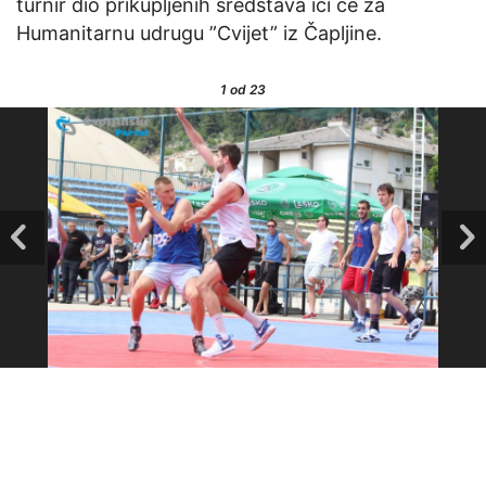
turnir dio prikupljenih sredstava ići će za
Humanitarnu udrugu ”Cvijet” iz Čapljine.
1
od 23