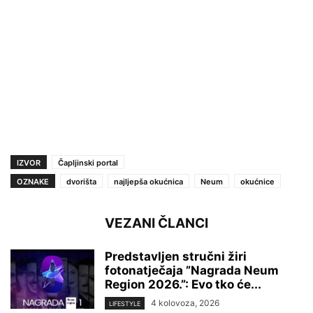
IZVOR
Čapljinski portal
OZNAKE
dvorišta
najljepša okućnica
Neum
okućnice
VEZANI ČLANCI
Predstavljen stručni žiri
fotonatječaja ”Nagrada Neum
Region 2026.”: Evo tko će...
4 kolovoza, 2026
LIFESTYLE