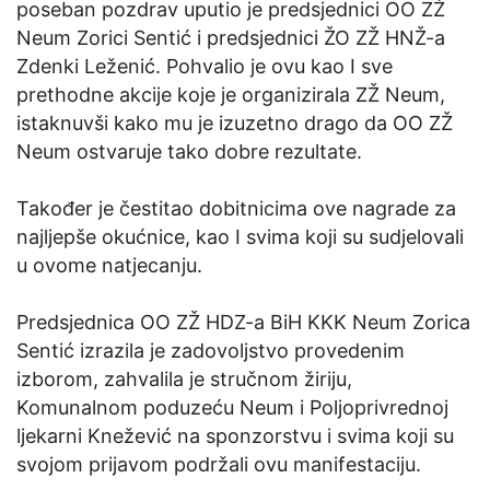
poseban pozdrav uputio je predsjednici OO ZŽ
Neum Zorici Sentić i predsjednici ŽO ZŽ HNŽ-a
Zdenki Leženić. Pohvalio je ovu kao I sve
prethodne akcije koje je organizirala ZŽ Neum,
istaknuvši kako mu je izuzetno drago da OO ZŽ
Neum ostvaruje tako dobre rezultate.
Također je čestitao dobitnicima ove nagrade za
najljepše okućnice, kao I svima koji su sudjelovali
u ovome natjecanju.
Predsjednica OO ZŽ HDZ-a BiH KKK Neum Zorica
Sentić izrazila je zadovoljstvo provedenim
izborom, zahvalila je stručnom žiriju,
Komunalnom poduzeću Neum i Poljoprivrednoj
ljekarni Knežević na sponzorstvu i svima koji su
svojom prijavom podržali ovu manifestaciju.