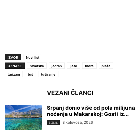
IZVOR
Novi list
OZNAKE
hrvatska
jadran
ljeto
more
plaža
turizam
tuš
tuširanje
VEZANI ČLANCI
Srpanj donio više od pola milijuna
noćenja u Makarskoj: Gosti iz...
8 kolovoza, 2026
BIZNIS