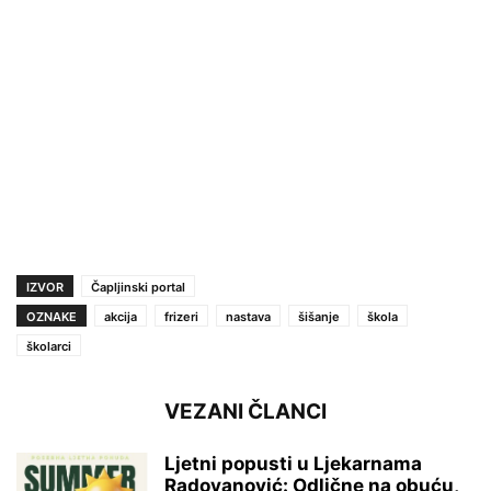
IZVOR
Čapljinski portal
OZNAKE
akcija
frizeri
nastava
šišanje
škola
školarci
VEZANI ČLANCI
Ljetni popusti u Ljekarnama
Radovanović: Odlične na obuću,