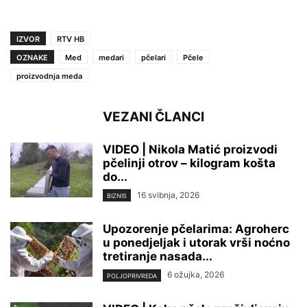
IZVOR
RTV HB
OZNAKE
Med
medari
pčelari
Pčele
proizvodnja meda
VEZANI ČLANCI
VIDEO | Nikola Matić proizvodi
pčelinji otrov – kilogram košta
do...
16 svibnja, 2026
BIZNIS
Upozorenje pčelarima: Agroherc
u ponedjeljak i utorak vrši noćno
tretiranje nasada...
6 ožujka, 2026
POLJOPRIVREDA