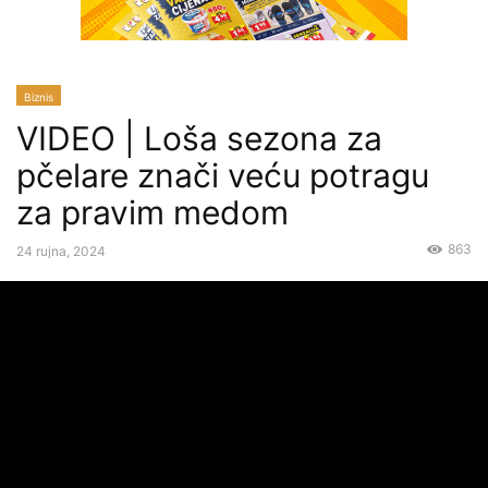
Biznis
VIDEO | Loša sezona za
pčelare znači veću potragu
za pravim medom
863
24 rujna, 2024