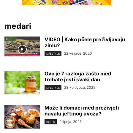
medari
VIDEO | Kako pčele preživljavaju
zimu?
22 veljače, 2026
LIFESTYLE
Ovo je 7 razloga zašto med
trebate jesti svaki dan
23 kolovoza, 2025
LIFESTYLE
Može li domaći med preživjeti
navalu jeftinog uvoza?
9 lipnja, 2025
BIZNIS