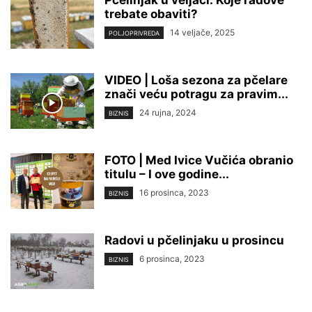
Pčelinjak u veljači: Koje radove
trebate obaviti?
14 veljače, 2025
POLJOPRIVREDA
VIDEO | Loša sezona za pčelare
znači veću potragu za pravim...
24 rujna, 2024
BIZNIS
FOTO | Med Ivice Vučića obranio
titulu – I ove godine...
16 prosinca, 2023
BIZNIS
Radovi u pčelinjaku u prosincu
6 prosinca, 2023
BIZNIS