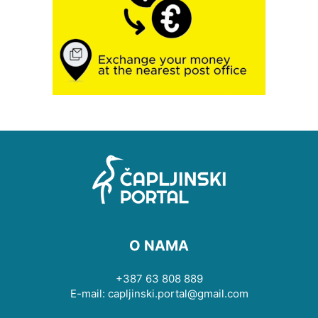
O NAMA
+387 63 808 889
E-mail: capljinski.portal@gmail.com