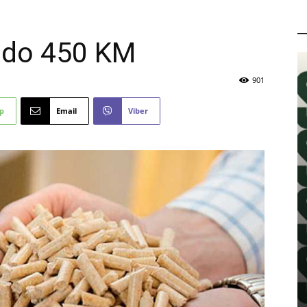
P
e do 450 KM
901
p
Email
Viber