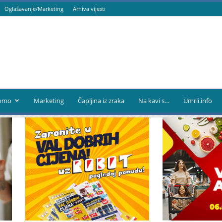
Oglašavanje/Marketing
Arhiva vijesti
omo
Marketing
Čapljina iz zraka
Na kavi s…
Umrli.info