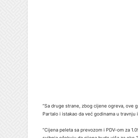
“Sa druge strane, zbog cijene ogreva, ove go
Partalo i istakao da već godinama u travnju
“Cijena peleta sa prevozom i PDV-om za 1.05
svibnja očekuju da cijena bude viša za oko 