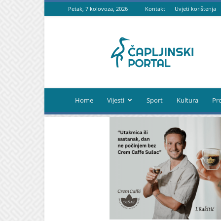
Petak, 7 kolovoza, 2026
Kontakt
Uvjeti korištenja
Čapljinski
portal
Home
Vijesti
Sport
Kultura
Pr