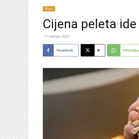
Biznis
Cijena peleta id
17 travnja, 2025
Facebook
X
WhatsAp