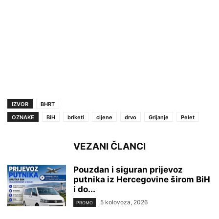
IZVOR
BHRT
OZNAKE
BiH
briketi
cijene
drvo
Grijanje
Pelet
VEZANI ČLANCI
Pouzdan i siguran prijevoz
putnika iz Hercegovine širom BiH
i do...
5 kolovoza, 2026
PROMO