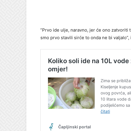
”Prvo ide ulje, naravno, jer će ono zatvorit
smo prvo stavili sirće to onda ne bi valjalo”,