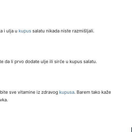
 i ulja u
kupus
salatu nikada niste razmišljali.
te da li prvo dodate ulje ili sirće u kupus salatu.
ubite sve vitamine iz zdravog
kupusa
. Barem tako kaže
vka.