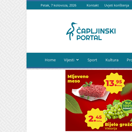
Petak, 7 kolovoza, 2026
Kontakt
Uvjeti korištenja
Čapljinski
portal
Home
Vijesti
Sport
Kultura
Pr