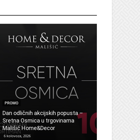
ROMO
PROMO
PROMO
Dan odličnih akcijskih popusta –
Vikend akcija 
Sretna Osmica u trgovinama
odlične ponude
Mališić Home&Decor
kolovoza
6 kolovoza, 2026
6 kolovoza, 2026