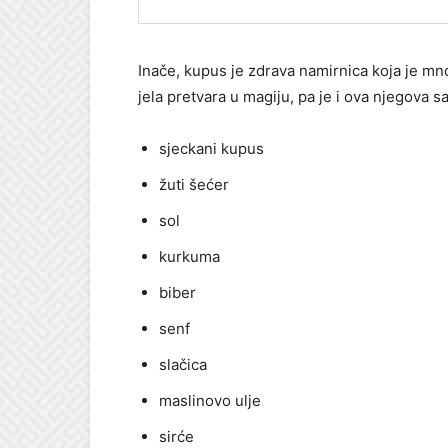
Inače, kupus je zdrava namirnica koja je mn
jela pretvara u magiju, pa je i ova njegova 
sjeckani kupus
žuti šećer
sol
kurkuma
biber
senf
slačica
maslinovo ulje
sirće