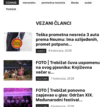
OZNAKE
mercedes
prometna nesreća
škoda
sudar
Trebižat
VEZANI ČLANCI
Teška prometna nesreća 3 auta
prema Neumu: Ima ozlijeđenih,
promet potpuno...
8 kolovoza, 2026
VIJESTI
FOTO | Trebižat čuva uspomenu
na svog pjesnika: Književna
večer u...
7 kolovoza, 2026
KULTURA
FOTO | Trebižat ponovno
zapjevao u glas: Održan XIX.
Međunarodni festival...
6 kolovoza, 2026
KULTURA