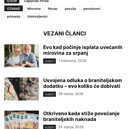
IZVOR
Čapljinski Portal
OZNAKE
Mirovine
Novac
penzije
penzioneri
primanja
Umirovljenici
VEZANI ČLANCI
Evo kad počinje isplata uvećanih
mirovina za srpanj
1 kolovoza, 2026
VIJESTI
Usvojena odluka o braniteljskom
dodatku – evo koliko će dobivati
29 srpnja, 2026
VIJESTI
Otkriveno kada stiže povećanje
braniteljskih naknada
24 srpnja, 2026
VIJESTI