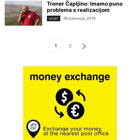
Trener Čapljine: Imamo puno
problema s realizacijom
26 kolovoza, 2019
SPORT
1
2