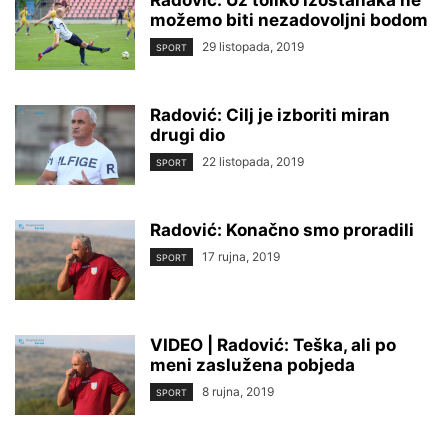
Radović: Uz toliko izostanaka ne
možemo biti nezadovoljni bodom
29 listopada, 2019
SPORT
Radović: Cilj je izboriti miran
drugi dio
22 listopada, 2019
SPORT
Radović: Konačno smo proradili
17 rujna, 2019
SPORT
VIDEO | Radović: Teška, ali po
meni zaslužena pobjeda
8 rujna, 2019
SPORT