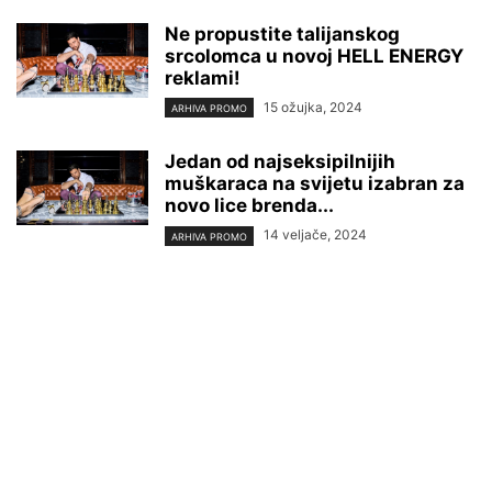
Ne propustite talijanskog
srcolomca u novoj HELL ENERGY
reklami!
15 ožujka, 2024
ARHIVA PROMO
Jedan od najseksipilnijih
muškaraca na svijetu izabran za
novo lice brenda...
14 veljače, 2024
ARHIVA PROMO