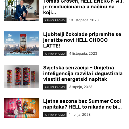
Tomas Grosch, HELL ENERGY: A.I.
je revolucionarna u načinu na
koji...
18 listopada, 2023
ARHIVA PROMO
Ljubitelji čokolade pripremite se
jer stiže novi HELL CHOCO
LATTE!
4 listopada, 2023
ARHIVA PROMO
Svjetska senzacija – Umjetna
inteligencija razvila i degustirala
vlastiti energetski napitak
3 srpnja, 2023
ARHIVA PROMO
Ljetna sezona bez Summer Cool
napitaka? HELL to nikada ne bi...
1 lipnja, 2023
ARHIVA PROMO