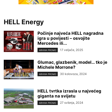
HELL Energy
Počinje najveća HELL nagradna
igra u povijesti – osvojite
Mercedes ili...
17 veljače, 2025
ARHIVA PROMO
Glumac, glazbenik, model… tko je
Michele Morrone?
30 kolovoza, 2024
ARHIVA PROMO
HELL tvrtka izrasla u najvećeg
giganta na svijetu
27 svibnja, 2024
ARHIVA PROMO