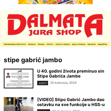
stipe gabrić jambo
U 40. godini života preminuo sin
Stipe Gabrića Jambe
20 kolovoza, 2024
VIJESTI
[VIDEO] Stipo Gabrić Jambo dao
ostavku na sve funkcije u HSS-u