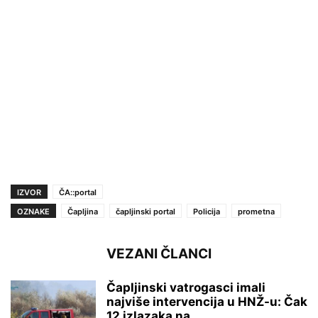
IZVOR
ČA::portal
OZNAKE
Čapljina
čapljinski portal
Policija
prometna
VEZANI ČLANCI
Čapljinski vatrogasci imali
najviše intervencija u HNŽ-u: Čak
12 izlazaka na...