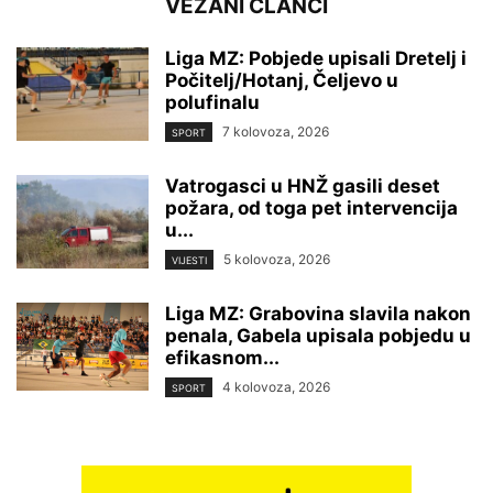
VEZANI ČLANCI
Liga MZ: Pobjede upisali Dretelj i
Počitelj/Hotanj, Čeljevo u
polufinalu
7 kolovoza, 2026
SPORT
Vatrogasci u HNŽ gasili deset
požara, od toga pet intervencija
u...
5 kolovoza, 2026
VIJESTI
Liga MZ: Grabovina slavila nakon
penala, Gabela upisala pobjedu u
efikasnom...
4 kolovoza, 2026
SPORT