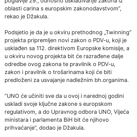
poglavlje 29., odnosno usklađivanje zakona iz
oblasti carina s europskim zakonodavstvom”,
rekao je Džakula.
Podsjetio je da je u okviru prethodnog „Twinning“
projekta pripremljen novi zakon o PDV-u, koji je
usklađen sa 112. direktivom Europske komisije, a
u okviru novog projekta bit će razrađene dalje
odredbe ovog zakona te pravilnik o PDV-u,
zakon i pravilnik o trošarinama koji će biti
predloženi za usvajanje nadležnim bh.organima.
”UNO će učiniti sve da u ovoj i narednoj godini
uskladi svoje ključne zakone s europskom
regulativom, a do Upravnog odbora UNO, Vijeća
ministara i parlamenta BiH bit će njihovo
prihvaćanje”, dodao je Džakula.