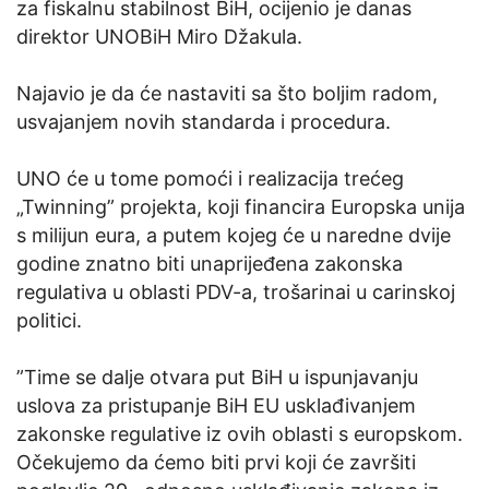
za fiskalnu stabilnost BiH, ocijenio je danas
direktor UNOBiH Miro Džakula.
Najavio je da će nastaviti sa što boljim radom,
usvajanjem novih standarda i procedura.
UNO će u tome pomoći i realizacija trećeg
„Twinning”
projekta, koji financira Europska unija
s milijun eura, a putem kojeg će u naredne dvije
godine znatno biti unaprijeđena zakonska
regulativa u oblasti PDV-a, trošarinai u carinskoj
politici.
”Time se dalje otvara put BiH u ispunjavanju
uslova za pristupanje BiH EU usklađivanjem
zakonske regulative iz ovih oblasti s europskom.
Očekujemo da ćemo biti prvi koji će završiti