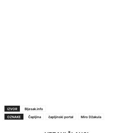
IZVOR
Bljesak.info
OZNAKE
Čapljina
čapljinski portal
Miro Džakula