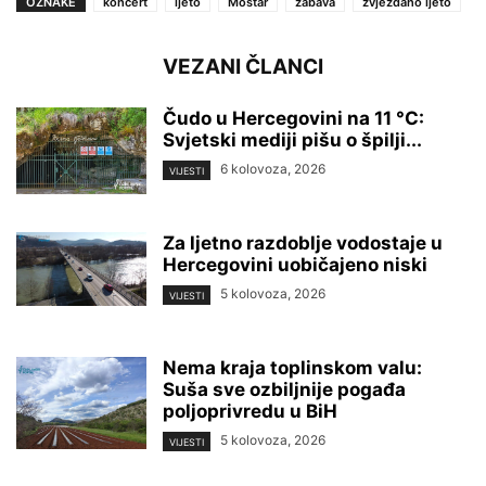
OZNAKE
koncert
ljeto
Mostar
zabava
zvjezdano ljeto
VEZANI ČLANCI
Čudo u Hercegovini na 11 °C:
Svjetski mediji pišu o špilji...
6 kolovoza, 2026
VIJESTI
Za ljetno razdoblje vodostaje u
Hercegovini uobičajeno niski
5 kolovoza, 2026
VIJESTI
Nema kraja toplinskom valu:
Suša sve ozbiljnije pogađa
poljoprivredu u BiH
5 kolovoza, 2026
VIJESTI