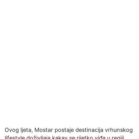
Ovog ljeta, Mostar postaje destinacija vrhunskog
lifestyle doživljaja kakav se rijetko viđa u regiji.