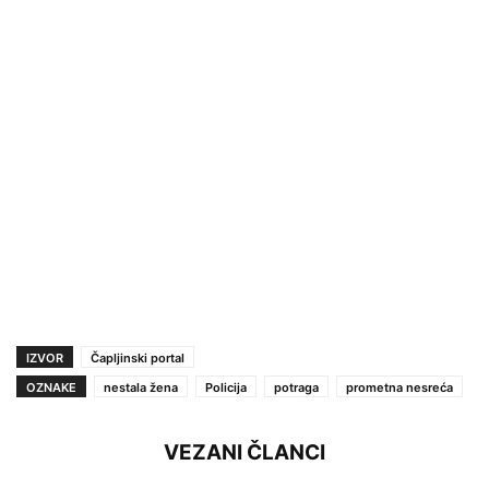
IZVOR
Čapljinski portal
OZNAKE
nestala žena
Policija
potraga
prometna nesreća
VEZANI ČLANCI