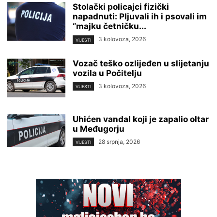
Stolački policajci fizički
napadnuti: Pljuvali ih i psovali im
“majku četničku...
3 kolovoza, 2026
VIJESTI
Vozač teško ozlijeđen u slijetanju
vozila u Počitelju
3 kolovoza, 2026
VIJESTI
Uhićen vandal koji je zapalio oltar
u Međugorju
28 srpnja, 2026
VIJESTI