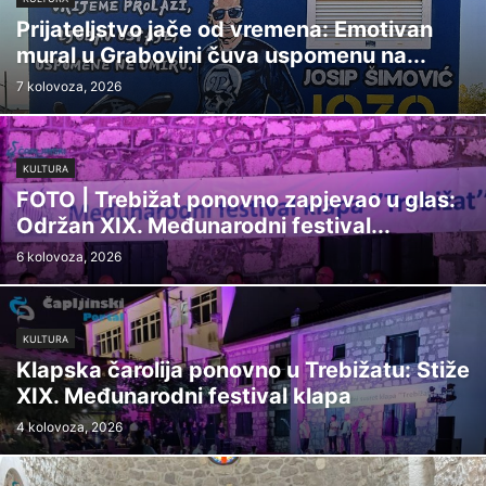
Prijateljstvo jače od vremena: Emotivan
mural u Grabovini čuva uspomenu na...
7 kolovoza, 2026
KULTURA
FOTO | Trebižat ponovno zapjevao u glas:
Održan XIX. Međunarodni festival...
6 kolovoza, 2026
KULTURA
Klapska čarolija ponovno u Trebižatu: Stiže
XIX. Međunarodni festival klapa
4 kolovoza, 2026