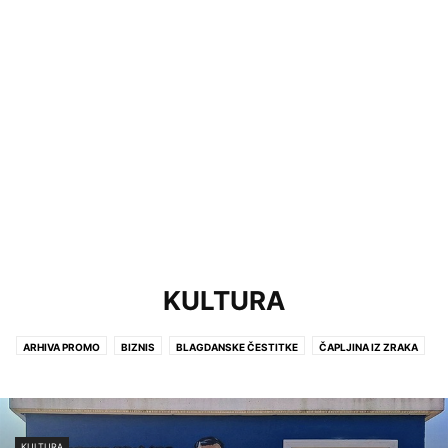
KULTURA
ARHIVA PROMO
BIZNIS
BLAGDANSKE ČESTITKE
ČAPLJINA IZ ZRAKA
CRNA KRONIKA
IZVANREDNE VIJESTI
KULTURA
LIFESTYLE
NA KAVI S...
POLITIKA
POLJOPRIVREDA
PROMO
PROMO +
SPORT
VIJESTI
KULTURA