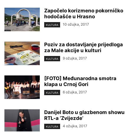
Započelo korizmeno pokorničko
hodočašće u Hrasno
10 ožujka, 2017
KULTURA
Poziv za dostavljanje prijedloga
za Male akcije u kulturi
9 ožujka, 2017
KULTURA
[FOTO] Međunarodna smotra
klapa u Crnoj Gori
6 ožujka, 2017
KULTURA
Danijel Boto u glazbenom showu
RTL-a ‘Zvijezde’
4 ožujka, 2017
KULTURA