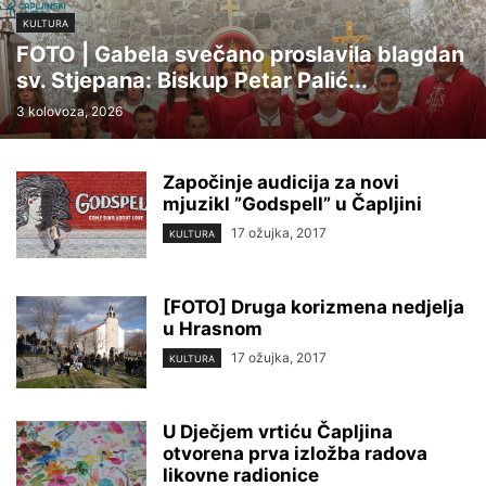
KULTURA
FOTO | Gabela svečano proslavila blagdan
sv. Stjepana: Biskup Petar Palić...
3 kolovoza, 2026
Započinje audicija za novi
mjuzikl ”Godspell” u Čapljini
17 ožujka, 2017
KULTURA
[FOTO] Druga korizmena nedjelja
u Hrasnom
17 ožujka, 2017
KULTURA
U Dječjem vrtiću Čapljina
otvorena prva izložba radova
likovne radionice