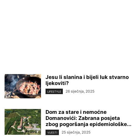
Jesu li slanina i bijeli luk stvarno
ljekoviti?
26 siječnja, 2025
LIFESTYLE
Dom za stare i nemoćne
Domanovići: Zabrana posjeta
zbog pogoršanja epidemiološke...
25 siječnja, 2025
VIJESTI