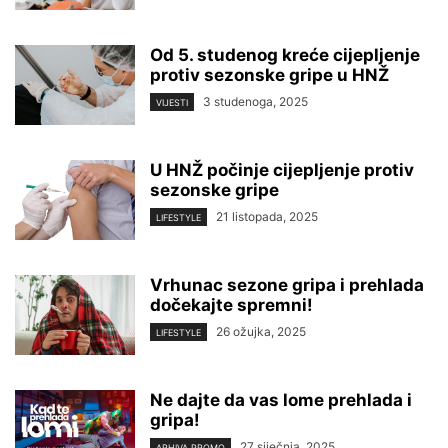
Od 5. studenog kreće cijepljenje
protiv sezonske gripe u HNŽ
3 studenoga, 2025
VIJESTI
U HNŽ počinje cijepljenje protiv
sezonske gripe
21 listopada, 2025
LIFESTYLE
Vrhunac sezone gripa i prehlada
dočekajte spremni!
26 ožujka, 2025
LIFESTYLE
Ne dajte da vas lome prehlada i
gripa!
27 siječnja, 2025
ARHIVA PROMO