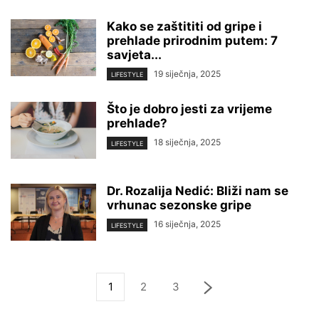
Kako se zaštititi od gripe i
prehlade prirodnim putem: 7
savjeta...
19 siječnja, 2025
LIFESTYLE
Što je dobro jesti za vrijeme
prehlade?
18 siječnja, 2025
LIFESTYLE
Dr. Rozalija Nedić: Bliži nam se
vrhunac sezonske gripe
16 siječnja, 2025
LIFESTYLE
1
2
3