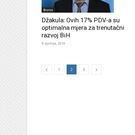
Biznis
Džakula: Ovih 17% PDV-a su
optimalna mjera za trenutačni
razvoj BiH
4 siječnja, 2019
1
2
3