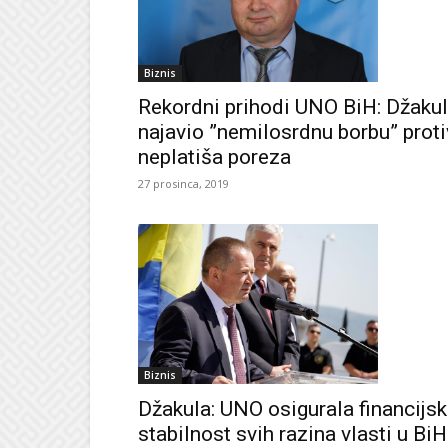
Biznis
Rekordni prihodi UNO BiH: Džaku
najavio ”nemilosrdnu borbu” proti
neplatiša poreza
27 prosinca, 2019
Biznis
Džakula: UNO osigurala financijs
stabilnost svih razina vlasti u BiH