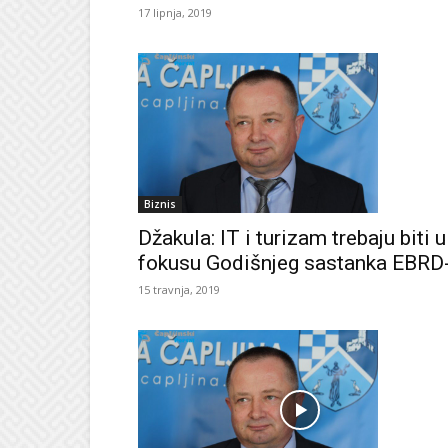
17 lipnja, 2019
Biznis
Džakula: IT i turizam trebaju biti u
fokusu Godišnjeg sastanka EBRD
15 travnja, 2019