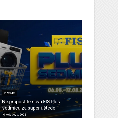
ROMO
PROMO
PROMO
Ne propustite novu FIS Plus
Sretna Osmica
sedmicu za super uštede
Međugorje – s
6 kolovoza, 2026
6 kolovoza, 2026