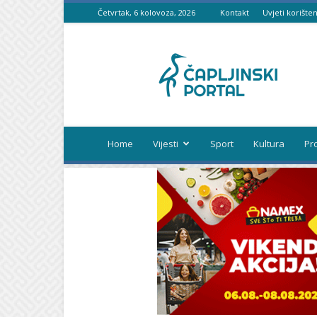
Četvrtak, 6 kolovoza, 2026
Kontakt
Uvjeti korišten
Čapljinski
portal
Home
Vijesti
Sport
Kultura
Pr