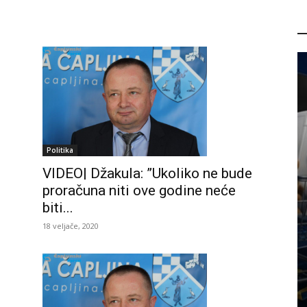
P
Politika
VIDEO| Džakula: ”Ukoliko ne bude
proračuna niti ove godine neće
biti...
18 veljače, 2020