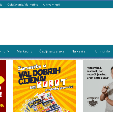
ja
Oglašavanje/Marketing
Arhiva vijesti
omo
Marketing
Čapljina iz zraka
Na kavi s…
Umrli.info