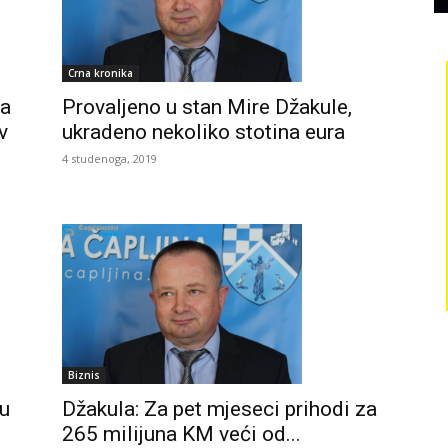
Crna kronika
la
Provaljeno u stan Mire Džakule,
v
ukradeno nekoliko stotina eura
4 studenoga, 2019
Biznis
ku
Džakula: Za pet mjeseci prihodi za
265 milijuna KM veći od...