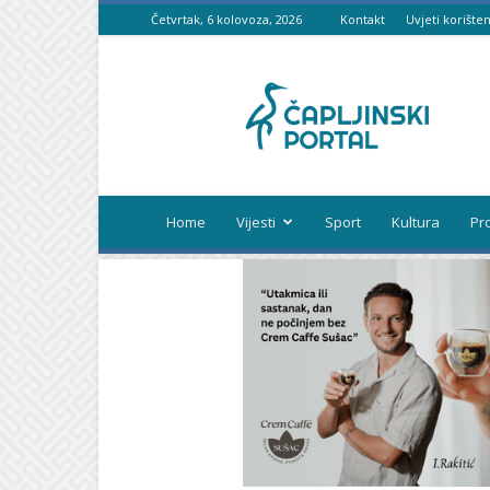
Četvrtak, 6 kolovoza, 2026
Kontakt
Uvjeti korišten
Čapljinski
portal
Home
Vijesti
Sport
Kultura
Pr