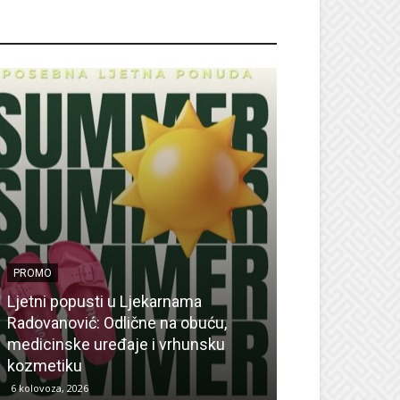
ROMO
PROMO
Ljetni popusti u Ljekarnama
PROMO
Radovanović: Odlične na obuću,
medicinske uređaje i vrhunsku
Ne propustite 
kozmetiku
sedmicu za su
6 kolovoza, 2026
6 kolovoza, 2026