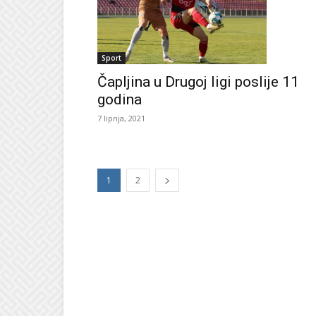
Sport
Čapljina u Drugoj ligi poslije 11
godina
7 lipnja, 2021
1
2