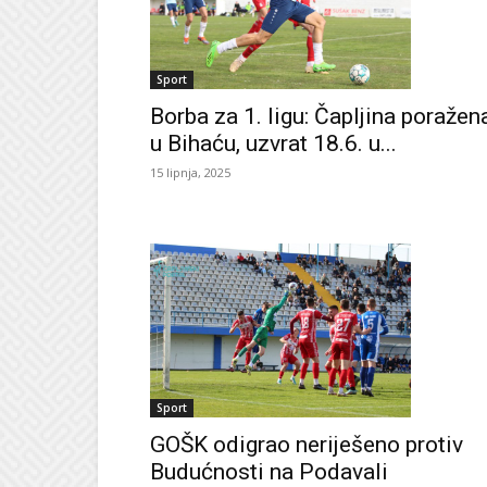
Sport
Borba za 1. ligu: Čapljina poražen
u Bihaću, uzvrat 18.6. u...
15 lipnja, 2025
Sport
GOŠK odigrao neriješeno protiv
Budućnosti na Podavali