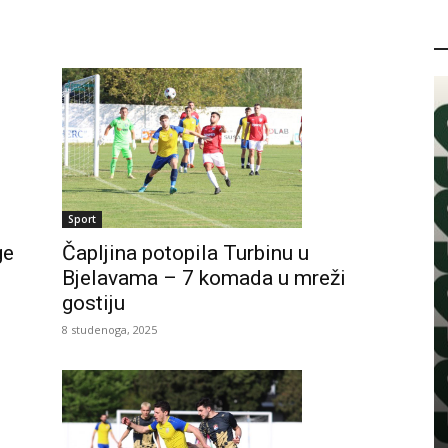
P
Sport
ge
Čapljina potopila Turbinu u
Bjelavama – 7 komada u mreži
gostiju
8 studenoga, 2025