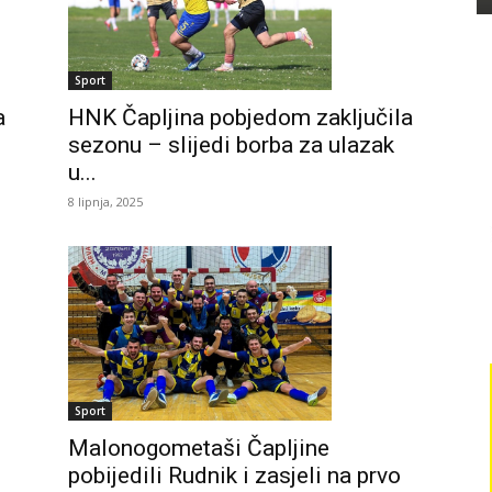
Sport
HNK Čapljina pobjedom zaključila
a
sezonu – slijedi borba za ulazak
u...
8 lipnja, 2025
Sport
Malonogometaši Čapljine
pobijedili Rudnik i zasjeli na prvo