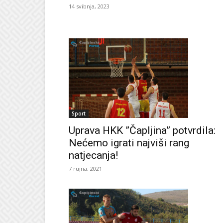
14 svibnja, 2023
Sport
Uprava HKK ”Čapljina” potvrdila:
Nećemo igrati najviši rang
natjecanja!
7 rujna, 2021