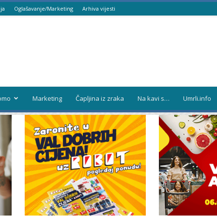
ja
Oglašavanje/Marketing
Arhiva vijesti
omo
Marketing
Čapljina iz zraka
Na kavi s…
Umrli.info