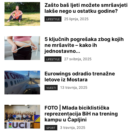
Zašto baš ljeti možete smršavjeti
lakše nego u ostatku godine?
25 lipnja, 2025
LIFESTYLE
5 ključnih pogrešaka zbog kojih
ne mršavite – kako ih
jednostavno...
27 svibnja, 2025
LIFESTYLE
Eurowings odradio trenažne
letove iz Mostara
13 travnja, 2025
VIJESTI
FOTO | Mlada biciklistička
reprezentacija BiH na trening
kampu u Čapljini
3 travnja, 2025
SPORT