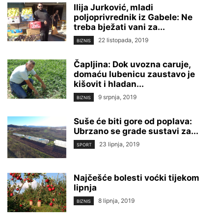
Ilija Jurković, mladi
poljoprivrednik iz Gabele: Ne
treba bježati vani za...
22 listopada, 2019
BIZNIS
Čapljina: Dok uvozna caruje,
domaću lubenicu zaustavo je
kišovit i hladan...
9 srpnja, 2019
BIZNIS
Suše će biti gore od poplava:
Ubrzano se grade sustavi za...
23 lipnja, 2019
SPORT
Najčešće bolesti voćki tijekom
lipnja
8 lipnja, 2019
BIZNIS