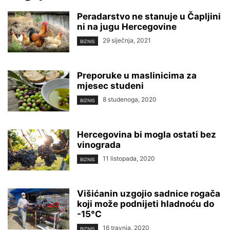
Peradarstvo ne stanuje u Čapljini
ni na jugu Hercegovine
29 siječnja, 2021
BIZNIS
Preporuke u maslinicima za
mjesec studeni
8 studenoga, 2020
BIZNIS
Hercegovina bi mogla ostati bez
vinograda
11 listopada, 2020
BIZNIS
Višićanin uzgojio sadnice rogača
koji može podnijeti hladnoću do
-15°C
16 travnja, 2020
BIZNIS