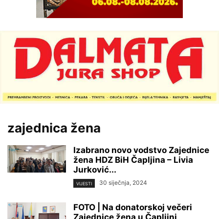
zajednica žena
Izabrano novo vodstvo Zajednice
žena HDZ BiH Čapljina – Livia
Jurković...
30 siječnja, 2024
VIJESTI
FOTO | Na donatorskoj večeri
Zajednice žena u Čapljini