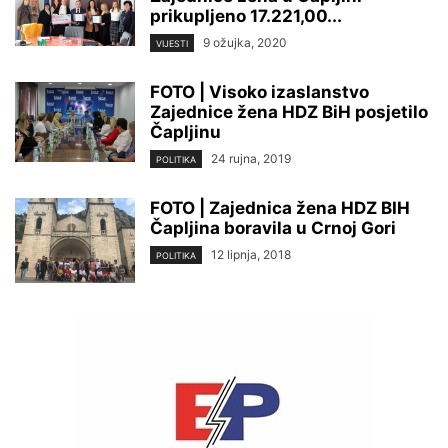
prikupljeno 17.221,00...
9 ožujka, 2020
VIJESTI
FOTO | Visoko izaslanstvo
Zajednice žena HDZ BiH posjetilo
Čapljinu
24 rujna, 2019
POLITIKA
FOTO | Zajednica žena HDZ BIH
Čapljina boravila u Crnoj Gori
12 lipnja, 2018
POLITIKA