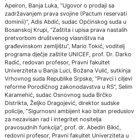
Apeiron, Banja Luka, ”Ugovor o prodaji sa
zadržavanjem prava svojine (Pactum reservati
dominii)”, Adis Abdić, sudac Općinskog suda u
Bosanskoj Krupi, ”Zaštita i upisa prava nastalih
pretvorbom društvenog vlasništva na
građevinskom zemljištu”, Mario Tokić, voditelj
programa dječje zaštite UNICEF, prof. Dr. Darko
Radić, redovan profesor, Pravni fakultet
Univerziteta u Banja Luci, Božana Vulić, sutkinja
Vrhovnog suda Republike Srpske, ”Pravci i ciljevi
reforme Porodičnog zakonodavstva u RS”, Selim
Karamehić, sudac Osnovnog suda Brčko
Distrikta, Željko Dragojević, direktor sudske
policije, ”Sigurnosni ambijent kao bitan preduslov
za nezavisan rad i integritet nositelja
pravosudnih funkcija”, prof. dr. Abedin Bikić,
redovni profesor, Pravni fakultet Univerziteta u