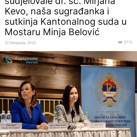
sudjelovale dr. sc. Mirjana
Kevo, naša sugrađanka i
sutkinja Kantonalnog suda u
Mostaru Minja Belović
2713
22 listopada, 2022