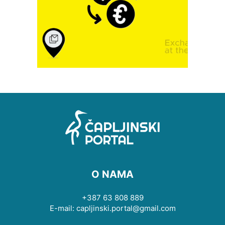
O NAMA
+387 63 808 889
E-mail: capljinski.portal@gmail.com