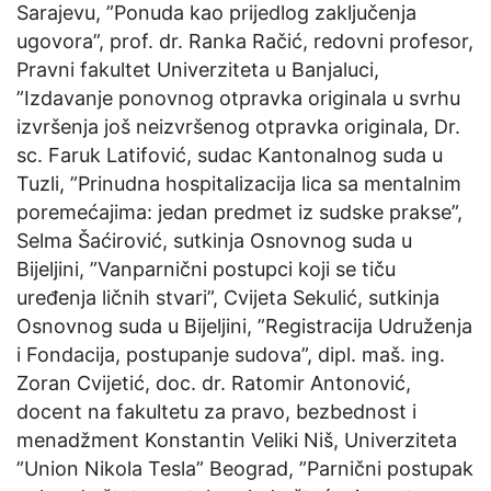
Sarajevu, ”Ponuda kao prijedlog zaključenja
ugovora”, prof. dr. Ranka Račić, redovni profesor,
Pravni fakultet Univerziteta u Banjaluci,
”Izdavanje ponovnog otpravka originala u svrhu
izvršenja još neizvršenog otpravka originala, Dr.
sc. Faruk Latifović, sudac Kantonalnog suda u
Tuzli, ”Prinudna hospitalizacija lica sa mentalnim
poremećajima: jedan predmet iz sudske prakse”,
Selma Šaćirović, sutkinja Osnovnog suda u
Bijeljini, ”Vanparnični postupci koji se tiču
uređenja ličnih stvari”, Cvijeta Sekulić, sutkinja
Osnovnog suda u Bijeljini, ”Registracija Udruženja
i Fondacija, postupanje sudova”, dipl. maš. ing.
Zoran Cvijetić, doc. dr. Ratomir Antonović,
docent na fakultetu za pravo, bezbednost i
menadžment Konstantin Veliki Niš, Univerziteta
”Union Nikola Tesla” Beograd, ”Parnični postupak