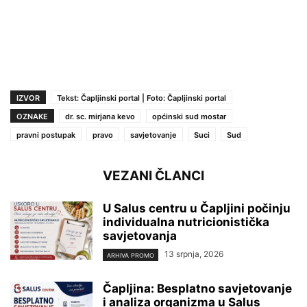
IZVOR
Tekst: Čapljinski portal | Foto: Čapljinski portal
OZNAKE
dr. sc. mirjana kevo
općinski sud mostar
pravni postupak
pravo
savjetovanje
Suci
Sud
VEZANI ČLANCI
U Salus centru u Čapljini počinju
individualna nutricionistička
savjetovanja
13 srpnja, 2026
ARHIVA PROMO
Čapljina: Besplatno savjetovanje
i analiza organizma u Salus