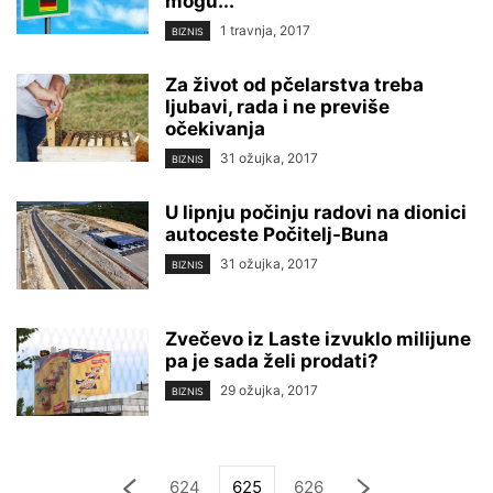
mogu...
1 travnja, 2017
BIZNIS
Za život od pčelarstva treba
ljubavi, rada i ne previše
očekivanja
31 ožujka, 2017
BIZNIS
U lipnju počinju radovi na dionici
autoceste Počitelj-Buna
31 ožujka, 2017
BIZNIS
Zvečevo iz Laste izvuklo milijune
pa je sada želi prodati?
29 ožujka, 2017
BIZNIS
624
625
626