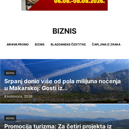
BIZNIS
ARHIVA PROMO
BIZNIS
BLAGDANSKE ČESTITKE
ČAPLJINA IZ ZRAKA
CRNA KRONIKA
IZVANREDNE VIJESTI
KULTURA
LIFESTYLE
NA KAVI S...
POLITIKA
POLJOPRIVREDA
PROMO
PROMO +
SPORT
VIJESTI
BIZNIS
Srpanj donio više od pola milijuna noćenja
u Makarskoj: Gosti iz...
8 kolovoza, 2026
BIZNIS
Promocija turizma: Za četiri projekta iz