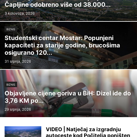
Čapljine odobreno više od 38.000...
3 kolovoza, 2026
BIZNIS
Studentski centar Mostar: Popunjeni
kapaciteti za starije godine, brucošima
osigurano 120...
31 srpnja, 2026
BIZNIS
Objavljene cijene goriva u BiH: Dizel ide do
3,76 KM po...
29 srpnja, 2026
VIDEO | Natječaj za izgradnju
autoceste kod Počitelja poništen