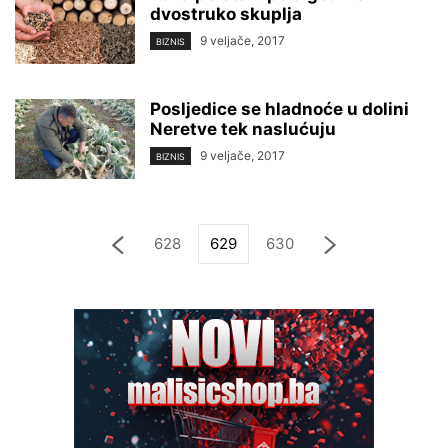
dvostruko skuplja
9 veljače, 2017
BIZNIS
Posljedice se hladnoće u dolini
Neretve tek naslućuju
9 veljače, 2017
BIZNIS
628
629
630