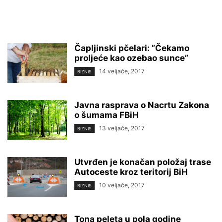
Čapljinski pčelari: ”Čekamo
proljeće kao ozebao sunce”
14 veljače, 2017
BIZNIS
Javna rasprava o Nacrtu Zakona
o šumama FBiH
13 veljače, 2017
BIZNIS
Utvrđen je konačan položaj trase
Autoceste kroz teritorij BiH
10 veljače, 2017
BIZNIS
Tona peleta u pola godine