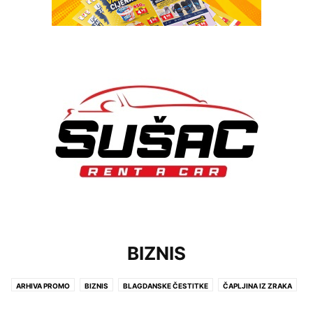
BIZNIS
ARHIVA PROMO
BIZNIS
BLAGDANSKE ČESTITKE
ČAPLJINA IZ ZRAKA
CRNA KRONIKA
IZVANREDNE VIJESTI
KULTURA
LIFESTYLE