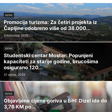
NA KAVI S...
POLITIKA
POLJOPRIVREDA
PROMO
PROMO +
SPORT
VIJESTI
BIZNIS
Promocija turizma: Za četiri projekta iz
Čapljine odobreno više od 38.000...
3 kolovoza, 2026
BIZNIS
Studentski centar Mostar: Popunjeni
kapaciteti za starije godine, brucošima
osigurano 120...
31 srpnja, 2026
BIZNIS
Objavljene cijene goriva u BiH: Dizel ide do
3,76 KM po...